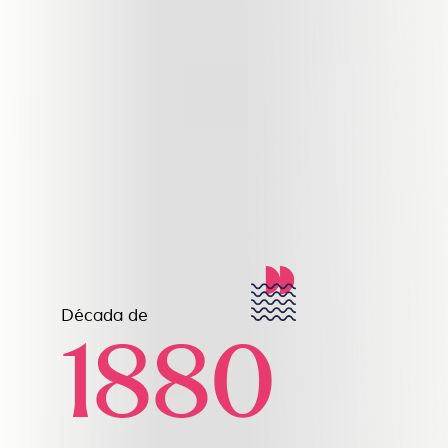
Década de
1880